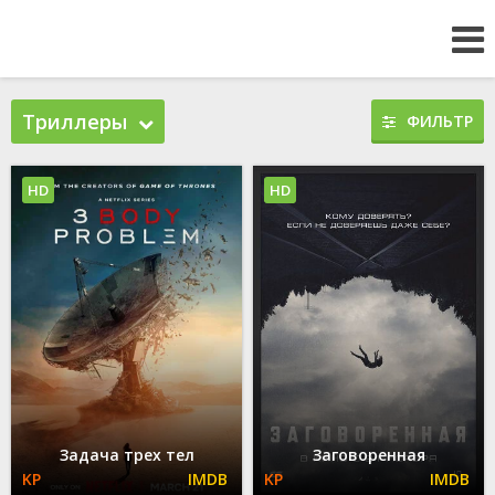
Триллеры
ФИЛЬТР
HD
HD
Задача трех тел
Заговоренная