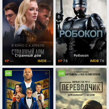
Странный дом
Робокоп
---
---
7.6
7.6
HD
HD