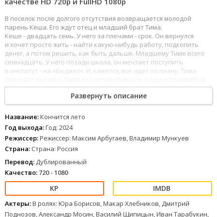
качестве HD 720p и FullHD 1080р
В поселок после долгого отсутствия возвращается молодой
парень Кеша. Его ждут отец и младший брат Тима.
Кеше - двадцать семь. У него за плечами - срок. Он вернулся
и хочет просто жить - найти какую-нибудь работу, подкопить
денег, а потом решить, как быть дальше. Младшему Тиме всего
семнадцать. У него позади школа, он мечтает поступить
в институт - на «бюджет». И, кажется, все идет по плану. Тима
получает высокие баллы на вступительном, Кеша устраивается
в золотодобывающую артель. Но очень быстро Кешу «кидают»
Развернуть описание
старатели, и он остается без работы и будущего и решает
отомстить. Он похищает золото и пускается в бега. Но не один,
а вместе с младшим братом. Кончится лето (Год: 2024) в хорошем
Название:
Кончится лето
качестве 720 и 1080p можно смотреть онлайн с отличным
Год выхода:
Год: 2024
дублированным переводом.
Режиссер:
Режиссер: Максим Арбугаев, Владимир Мункуев
Страна:
Страна: Россия
Перевод:
Дублированный
Качество:
720 - 1080
Актеры:
В ролях: Юра Борисов, Макар Хлебников, Дмитрий
Поднозов, Александр Мосин, Василий Щипицын, Иван Тарабукин,