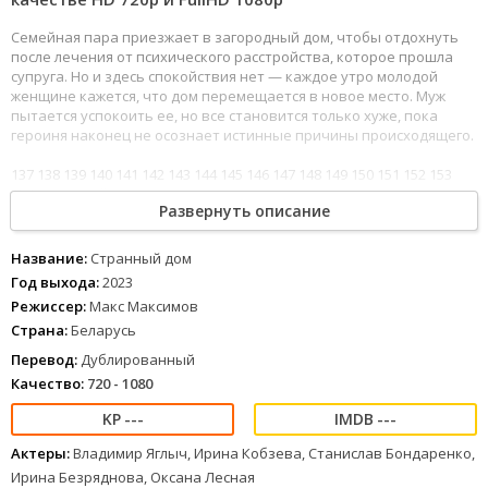
Семейная пара приезжает в загородный дом, чтобы отдохнуть
после лечения от психического расстройства, которое прошла
супруга. Но и здесь спокойствия нет — каждое утро молодой
женщине кажется, что дом перемещается в новое место. Муж
пытается успокоить ее, но все становится только хуже, пока
героиня наконец не осознает истинные причины происходящего.
137
138
139
140
141
142
143
144
145
146
147
148
149
150
151
152
153
154
Странный дом (2023) в хорошем качестве 720 и 1080p можно
Развернуть описание
смотреть онлайн с отличным дублированным переводом.
Название:
Странный дом
Год выхода:
2023
Режиссер:
Макс Максимов
Страна:
Беларусь
Перевод:
Дублированный
Качество:
720 - 1080
---
---
Актеры:
Владимир Яглыч, Ирина Кобзева, Станислав Бондаренко,
Ирина Безряднова, Оксана Лесная