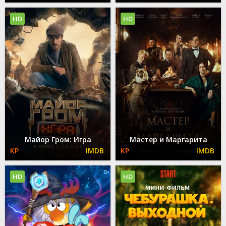
HD
HD
Майор Гром: Игра
Мастер и Маргарита
HD
HD