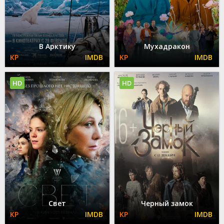
В Арктику
Мухадракон
HD
HD
Свет
Черный замок