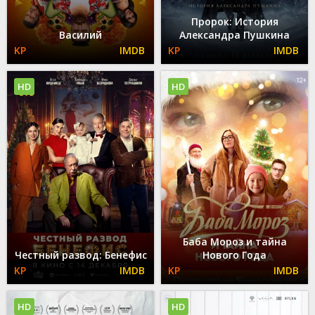
Пророк: История
Василий
Александра Пушкина
HD
HD
Баба Мороз и тайна
Честный развод: Бенефис
Нового Года
HD
HD