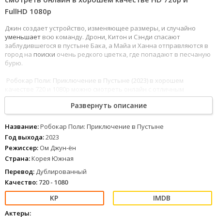
FullHD 1080р
Джин создает устройство, изменяющее размеры, и случайно
уменьшает
всю команду. Дрони, Китон и Сэнди спасают
заблудившегося в пустыне Бака, а Майа и Ханна отправляются в
город на
поиски
очень редкого цветка, где попадают в песчаную
бурю.
Робокар Поли: Приключение в Пустыне (2023) в хорошем
качестве 720 и 1080p можно смотреть онлайн с отличным
дублированным переводом.
Развернуть описание
Название:
Робокар Поли: Приключение в Пустыне
Год выхода:
2023
Режиссер:
Ом Джун-ён
Страна:
Корея Южная
Перевод:
Дублированный
Качество:
720 - 1080
Актеры: