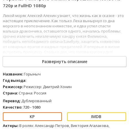
720p и FullHD 1080р
Лихой моряк Алексей Алехин узнает, что жизнь как в сказке - это
настоящее приключение. Как только Леха вынырнул со дна
морского в неопознанном княжестве, и едва успел спасти
малыша-дракончика, оставшегося одного, начались проблемы:
срочно излечить неизлечимую хандру князя Филимона,
победить непобедимого силача Бамбулу, защитить княжество
от коварных врагов и жадных предателей. И впервые в жизни
встретить принцессу. Столько дел, что голова кругом идет!
В опасных приключениях моряку помогает верный
Развернуть описание
друг - маленький дракон Горыныч, который считает Леху родной
мамой. Но друзей ждет огромный сюрприз… Горыныч () в
хорошем качестве 720 и 1080p можно смотреть онлайн с
Название:
Горыныч
отличным дублированным переводом.
Год выхода:
Режиссер:
Режиссер: Дмитрий Хонин
Страна:
Страна: Россия
Перевод:
Дублированный
Качество:
720 - 1080
Актеры:
В ролях: Александр Петров, Виктория Агалакова,