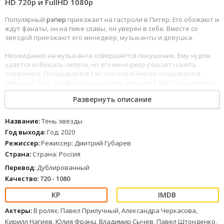
HD 720p и FullHD 1080р
Популярный
рэпер
приезжает на гастроли в Питер. Его обожают и
ждут фанаты, он на пике славы, он уверен в себе. Вместе со
звездой приезжают его менеджер, музыканты и девушка.
Неожиданно на музыканта совершается покушение. Ему чудом
удаётся избежать смерти, но его менеджер решает нанять
охранника. Складывается так, что охранником оказывается…
девушка. Она - профессионал своего дела, но в брутальном мире
рэпа женщине приходится сложно. Телохранитель разбирается в
Развернуть описание
запутанных отношениях звезды и понимает, что каждый из
окружения рэпера мог бы желать его смерти. В решающий
момент «бодигард»
спасает
ему жизнь. Однако, она узнала
Название:
Тень звезды
слишком много, и музыканту приходит время спасать своего
Год выхода:
Год: 2020
телохранителя. Тень звезды (Год: 2020) в хорошем качестве 720 и
Режиссер:
Режиссер: Дмитрий Губарев
1080p можно смотреть онлайн с отличным дублированным
Страна:
Страна: Россия
переводом.
Перевод:
Дублированный
Качество:
720 - 1080
Актеры:
В ролях: Павел Прилучный, Александра Черкасова,
Кирилл Нагиев, Юлия Франц, Владимир Сычев, Павел Штонденко,