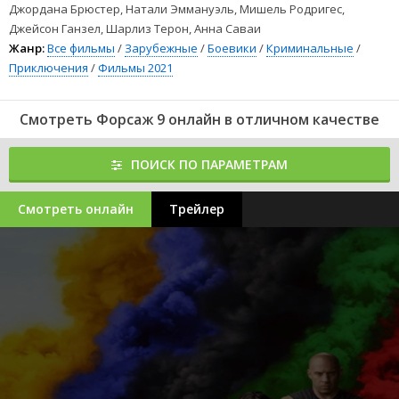
Ренфилд (2023) фильм
Джордана Брюстер, Натали Эммануэль, Мишель Родригес,
Больше, чем люди
Джейсон Ганзел, Шарлиз Терон, Анна Саваи
Крушение (2023)
Жанр:
Все фильмы
/
Зарубежные
/
Боевики
/
Криминальные
/
Кукольник (2023) фильм
Детектор фильм
​​​ Форсаж 9 (2021) в хорошем качестве 720 и 1080p
Приключения
/
Фильмы 2021
можно смотреть онлайн с отличным дублированным переводом.
Смотреть Форсаж 9 онлайн в отличном качестве
ПОИСК ПО ПАРАМЕТРАМ
Смотреть онлайн
Трейлер